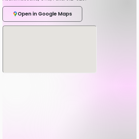
『宿泊施設のご予約』
ログケビン・オートサイト満室
Open in Google Maps
約ありがとうございました🙇‍♂️
 cabins and auto campsites are fully booked, the free te
es are spacious enough.
 フリーテントサイト/完全無料 -
e site / Completely free
分な広さがあります
車の乗り入れはできません。
ーーーーーーーーーーーーーーーーーーーー
CORE & RELAX 🏕️
ーーーーーーーーーーーーーーーーーーーーーーーー
ORBIT information =
nstagram /
https://www.instagram.com/orbit_japan/
AIKO ONLINE TICKET SHOP /
ps://orbit.zaiko.io/e/orbit2026ja
A /
https://ja.ra.co/events/2402038
lyer /
https://iflyer.tv/event/359119/
FACEBOOK /