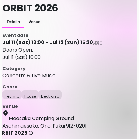
ORBIT 2026
Details
Venue
Event date
Jul 11 (Sat) 12:00 – Jul 12 (Sun) 15:30
JST
Doors Open:
Jul 11 (Sat) 10:00
Category
Concerts & Live Music
Genre
Techno
House
Electronic
Venue
Maesaka Camping Ground
Asahimaesaka, Ono, Fukui 912-0201
ORBIT 2026 🌕